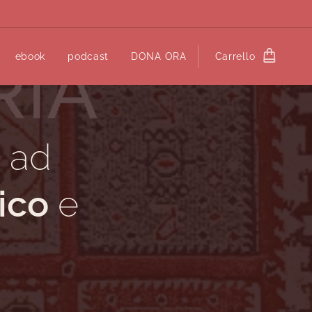
ebook
podcast
DONA ORA
Carrello
e
ad
ico
e