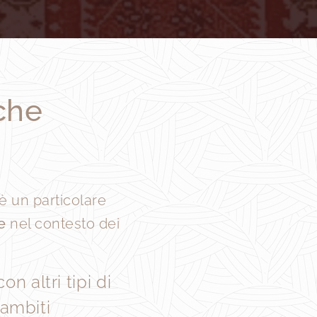
che
è un particolare
e
nel contesto dei
n altri tipi di
 ambiti