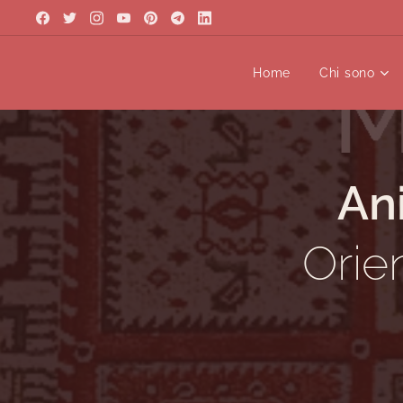
Home
Chi sono
An
Orie