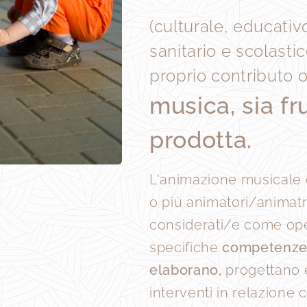
(culturale, educativ
sanitario e scolastic
proprio contributo o
musica, sia fr
prodotta.
L'animazione musicale 
o più animatori/animatri
considerati/e come oper
specifiche
competenz
elaborano,
progettano e
interventi in relazione c