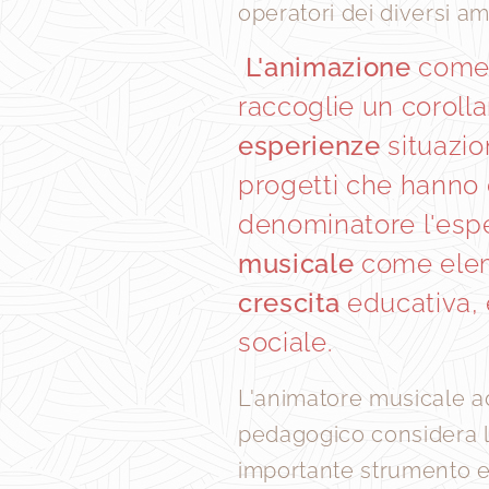
operatori dei diversi amb
L'animazione
come 
raccoglie un corolla
esperienze
situazion
progetti che hann
denominatore l'esp
musicale
come elem
crescita
educativa,
sociale.
L'animatore musicale ad
pedagogico considera 
importante strumento e