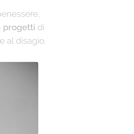
enessere,
n
progetti
di
 al disagio.