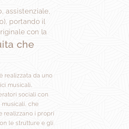
o, assistenziale,
o), portando il
riginale con la
uita che
è realizzata da uno
ci musicali,
atori sociali con
e
musicali, che
 realizzano i propri
on le strutture e gli