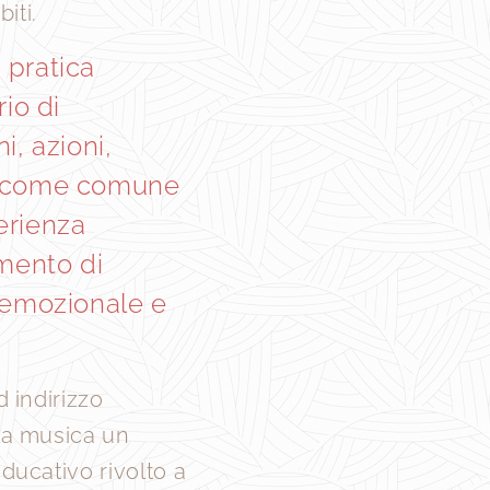
iti.
pratica
rio di
i, azioni,
o come comune
erienza
ento di
 emozionale e
 indirizzo
la musica un
ducativo rivolto a