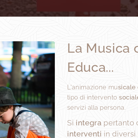
La Musica 
Educa...
L'animazione mu
sicale
tipo di intervento
social
servizi alla persona.
Si
i
ntegra
pertanto co
interventi
in diversi