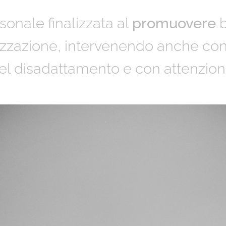
onale finalizzata al
promuovere
b
lizzazione, intervenendo anche co
l disadattamento e con attenzione