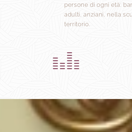
persone di ogni età: ba
adulti, anziani, nella s
territorio.