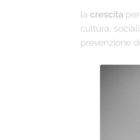
la
crescita
pers
cultura, socia
prevenzione de