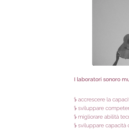
I laboratori sonoro mu
𝄳 accrescere la capaci
𝄳 sviluppare competen
𝄳 migliorare abilità
𝄳 sviluppare capacità