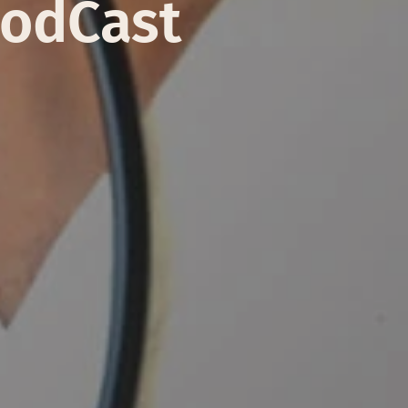
odCast