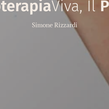
terapia
Viva, Il
P
Simone Rizzardi