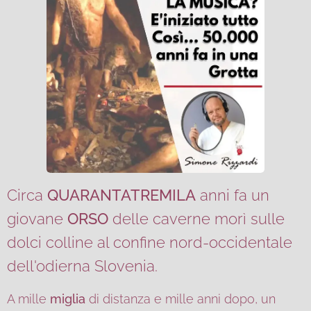
Circa
QUARANTATREMILA
anni fa un
giovane
ORSO
delle caverne morì sulle
dolci colline al confine nord-occidentale
dell'odierna Slovenia.
A mille
miglia
di distanza e mille anni dopo, un