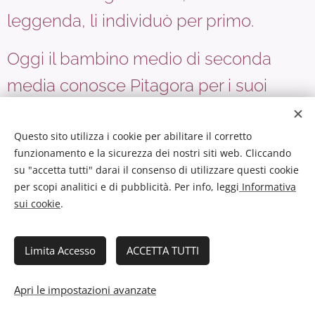
leggenda, li individuò per primo.
Oggi il bambino medio di seconda
media conosce Pitagora per i suoi
triangoli, ma i suoi
rapporti
sono la
Questo sito utilizza i cookie per abilitare il corretto
pietra miliare di ogni CANZONE pop
funzionamento e la sicurezza dei nostri siti web. Cliccando
su
Spotify
su "accetta tutti" darai il consenso di utilizzare questi cookie
per scopi analitici e di pubblicità. Per info, leggi
Informativa
sui cookie
.
Lo studio dei
RAPPORTI MUSICALI
ha segnato uno
Limita Accesso
ACCETTA TUTTI
dei primi momenti nella storia della conoscenza in
cui le descrizioni matematiche hanno spiegato in
Apri le impostazioni avanzate
modo
PRODUTTIVO
i fenomeni naturali.