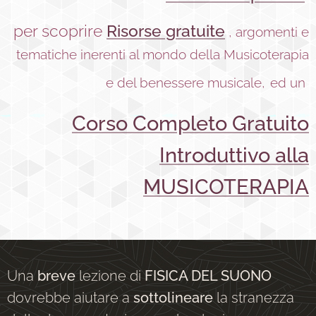
per scoprire
Risorse gratuite
, argomenti e
tematiche inerenti al mondo della Musicoterapia
e del benessere musicale,
ed un
Corso Completo Gratuito
Introduttivo alla
MUSICOTERAPIA
Una
breve
lezione di
FISICA DEL SUONO
dovrebbe aiutare a
sottolineare
la stranezza