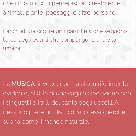
che i nostri occhi percepiscono realmente:
animali, piante, paesaggi e altre persone.
L'architettura ci offre un riparo. Le storie seguono
l'arco degli eventi che compongono una vita
umana.
La
MUSICA
, invece, non ha alcun riferimento
evidente, al di là di una vaga associazione con
i cinguettii e i trilli del canto degli uccelli. A
nessuno piace un disco di successo perché
suona come il mondo naturale.