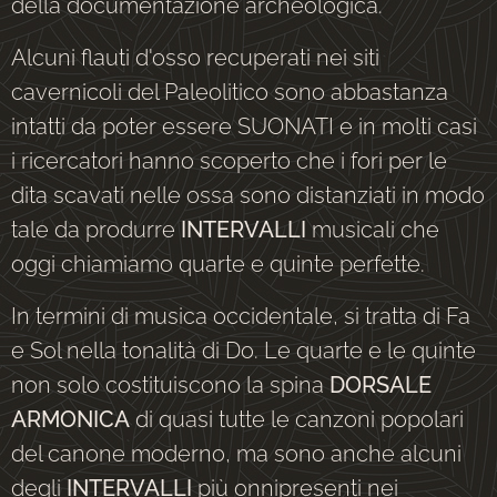
della documentazione archeologica.
Alcuni flauti d'osso recuperati nei siti
cavernicoli del Paleolitico sono abbastanza
intatti da poter essere SUONATI e in molti casi
i ricercatori hanno scoperto che i fori per le
dita scavati nelle ossa sono distanziati in modo
tale da produrre
INTERVALLI
musicali che
oggi chiamiamo quarte e quinte perfette.
In termini di musica occidentale, si tratta di Fa
e Sol nella tonalità di Do. Le quarte e le quinte
non solo costituiscono la spina
DORSALE
ARMONICA
di quasi tutte le canzoni popolari
del canone moderno, ma sono anche alcuni
degli
INTERVALLI
più onnipresenti nei