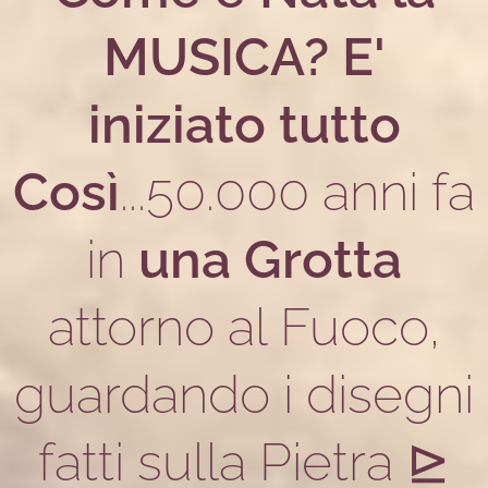
MUSICA
?
E'
iniziato tutto
Così
...50.000 anni fa
in
una Grotta
attorno al Fuoco,
guardando i disegni
fatti sulla Pietra ⊵