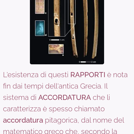
L'esistenza di questi
RAPPORTI
è nota
fin dai tempi dell'antica Grecia. Il
sistema di
ACCORDATURA
che li
caratterizza è spesso chiamato
accordatura
pitagorica, dal nome del
matematico greco che, secondo la