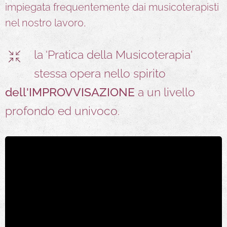
impiegata frequentemente dai musicoterapisti
nel nostro lavoro,
la 'Pratica della Musicoterapia'
stessa opera nello spirito
dell'IMPROVVISAZIONE
a un livello
profondo ed univoco.