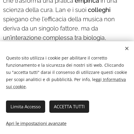
che trasforma una pratica
empirica
in una
scienza della cura. Lan e i suoi
colleghi
spiegano che l'efficacia della musica non
deriva da un singolo fattore, ma da
un’interazione complessa tra biologia,
psicologia
e
neurologia
.
Questo sito utilizza i cookie per abilitare il corretto
funzionamento e la sicurezza dei nostri siti web. Cliccando
su "accetta tutti" darai il consenso di utilizzare questi cookie
per scopi analitici e di pubblicità. Per info, leggi
Informativa
Il primo grande pilastro è il
sui cookie
.
coinvolgimento
neurobiologico: la musica è
Limita Accesso
ACCETTA TUTTI
uno dei pochi stimoli capaci
Apri le impostazioni avanzate
di attivare quasi ogni area