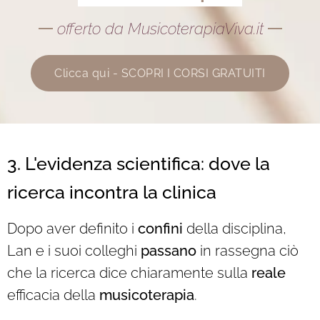
offerto da MusicoterapiaViva.it
Clicca qui - SCOPRI I CORSI GRATUITI
3
. L'evidenza scientifica: dove la
ricerca incontra la clinica
Dopo aver definito i
confini
della disciplina,
Lan e i suoi colleghi
passano
in rassegna ciò
che la ricerca dice chiaramente sulla
reale
efficacia della
musicoterapia
.