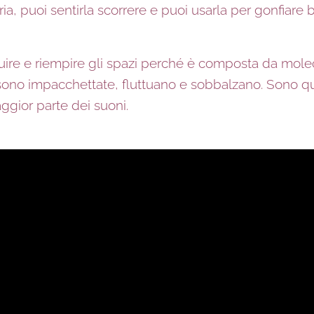
ia, puoi sentirla scorrere e puoi usarla per gonfiare 
uire e riempire gli spazi perché è composta da molecol
 sono impacchettate, fluttuano e sobbalzano. Sono qu
ggior parte dei suoni.