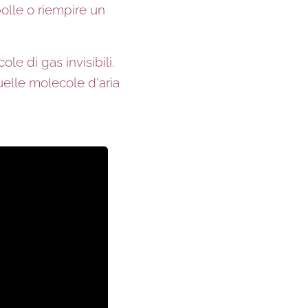
bolle o riempire un
e di gas invisibili.
elle molecole d'aria