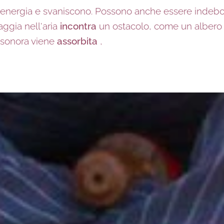
nergia e svaniscono. Possono anche essere indebol
ggia nell'aria
incontra
un ostacolo, come un albero 
a sonora viene
assorbita
,