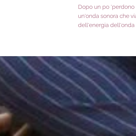
Dopo un po 'perdono e
un'onda sonora che via
dell'energia dell'ond