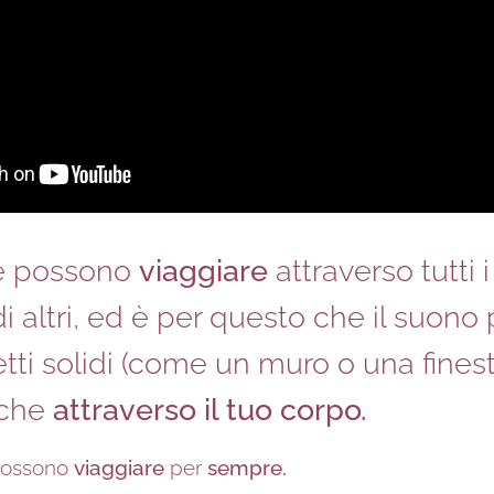
e possono
viaggiare
attraverso tutti i
di altri, ed è per questo che il suono
tti solidi (come un muro o una finest
nche
attraverso il tuo corpo.
ossono
viaggiare
per
sempre.