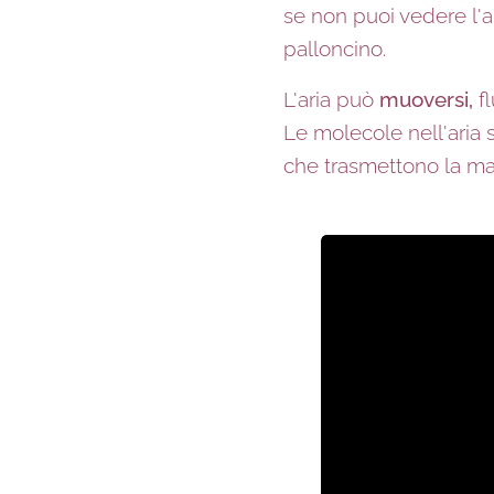
se non puoi vedere l'ar
palloncino.
L'aria può
muoversi,
fl
Le molecole nell'aria
che trasmettono la ma