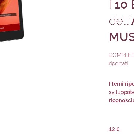
I
10 
dell'
MUS
COMPLET
riportati
I temi ri
sviluppat
riconosciu
̶1̶2̶ ̶€̶