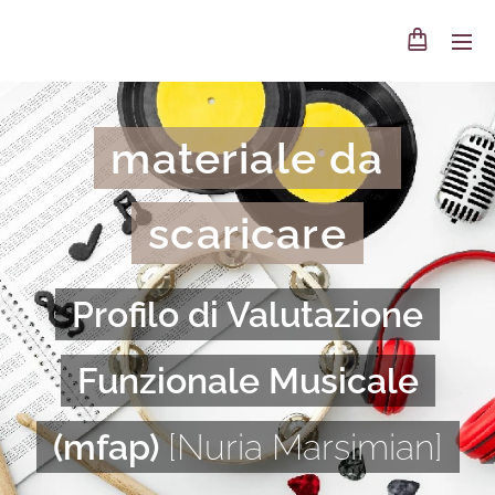
materiale da
scaricare
Profilo di Valutazione
Funzionale Musicale
(mfap)
[Nuria Marsimian]