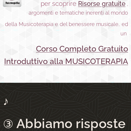
per scoprire
Risorse gratuite
,
argomenti e tematiche inerenti al mondo
della Musicoterapia e del benessere musicale,
ed
un
Corso Completo Gratuito
Introduttivo alla MUSICOTERAPIA
♪
Abbiamo risposte
③