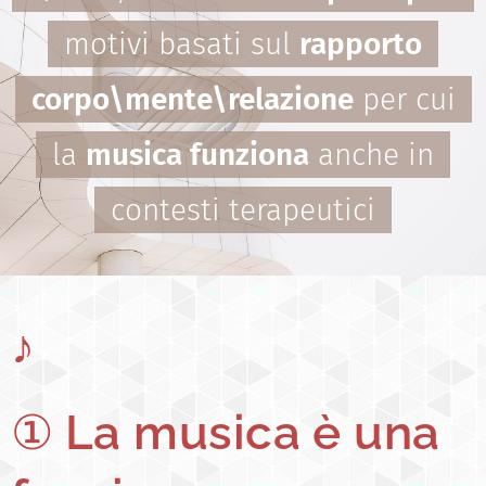
motivi basati sul
rapporto
corpo\mente\relazione
per cui
la
musica funziona
anche in
contesti terapeutici
♪
①
La musica è una