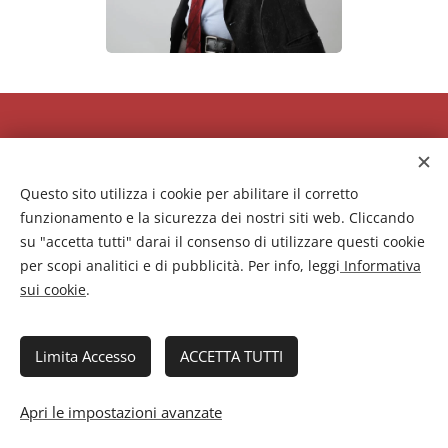
♪
Questo sito utilizza i cookie per abilitare il corretto
⑩
La musica è
funzionamento e la sicurezza dei nostri siti web. Cliccando
su "accetta tutti" darai il consenso di utilizzare questi cookie
per scopi analitici e di pubblicità. Per info, leggi
Informativa
un'esperienza
sui cookie
.
sociale
Limita Accesso
ACCETTA TUTTI
I nostri antenati hanno trasmesso le
loro
Apri le impostazioni avanzate
storie e conoscenze attraverso canti,