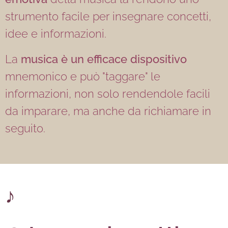
strumento facile per insegnare concetti,
idee e informazioni.
La
musica è un efficace dispositivo
mnemonico e può "taggare" le
informazioni, non solo rendendole facili
da imparare, ma anche da richiamare in
seguito.
♪