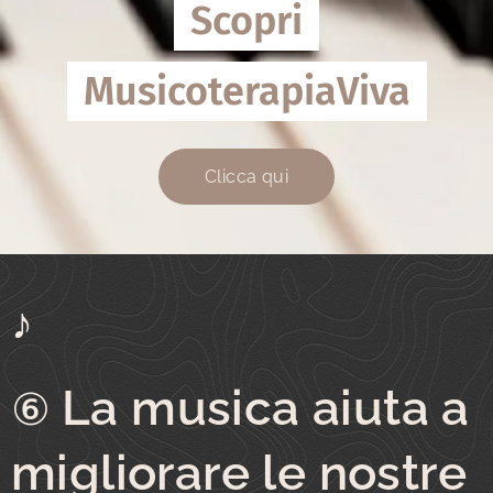
Scopri
MusicoterapiaViva
Clicca qui
♪
La musica aiuta a
⑥
migliorare le nostre