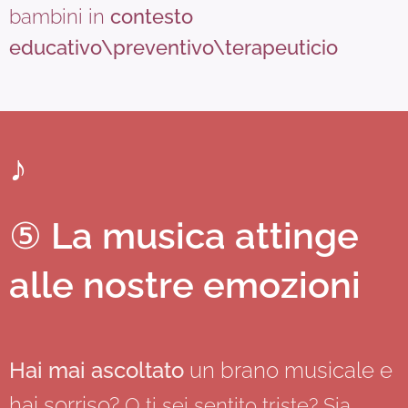
bambini in
contesto
educativo\preventivo\terapeuticio
♪
⑤
La musica attinge
alle nostre emozioni
Hai mai ascoltato
un brano musicale e
hai s
orriso?
O ti sei sentito triste? Sia