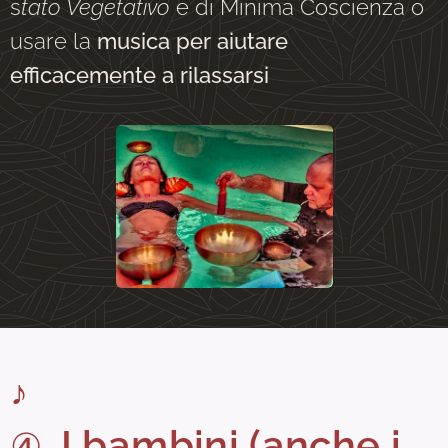
s
tato Vegetativo
e di Minima Coscienza o
usare la
musica per aiutare
efficacemente a rilassarsi
♪
I
bambini (anche i
④